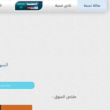
صالة نسبة
نادي نسبة
ات
السه
بحث جديـد
ملخص السوق :