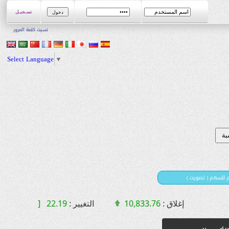
تسـجيـل
نسيت كلمة المرور
Select Language
▼
يم للسهم ( تصويت
إغلاق :
10,833.76
التغيير :
22.19 [ 0.21 % ]
القيمة ا