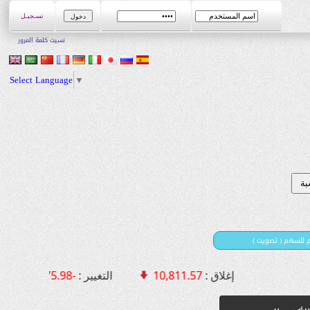
تسـجيـل
نسيت كلمة المرور
Select Language
▼
يم للسهم ( تصويت
إغلاق :
10,811.57
التغيير :
-75.98 [ -0.70 % ]
القي