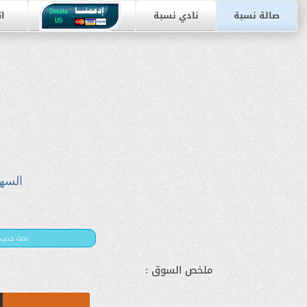
صالة نسبة
نادي نسبة
ات
السه
بحث جديـد
ملخص السوق :